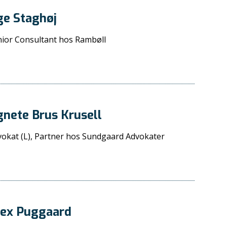
ge Staghøj
nior Consultant hos Rambøll
nete Brus Krusell
okat (L), Partner hos Sundgaard Advokater
lex Puggaard