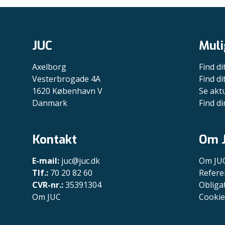
JUC
Muli
Axelborg
Find di
Vesterbrogade 4A
Find d
1620 København V
Se akt
Danmark
Find di
Kontakt
Om 
E-mail:
juc@juc.dk
Om JU
Tlf.:
70 20 82 60
Refere
CVR-nr.:
35391304
Obliga
Om JUC
Cookie 