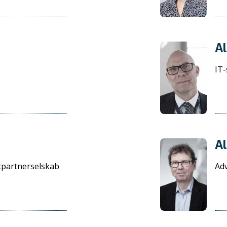
Al
IT-
A
tpartnerselskab
Ad