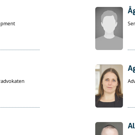
Å
opment
Se
Ag
radvokaten
Adv
A