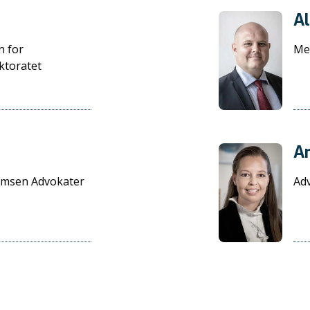
Al
n for
Med
ktoratet
A
omsen Advokater
Ad