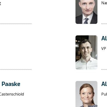
g
Næ
Al
VP
d Paaske
Al
Castenschiold
Pub