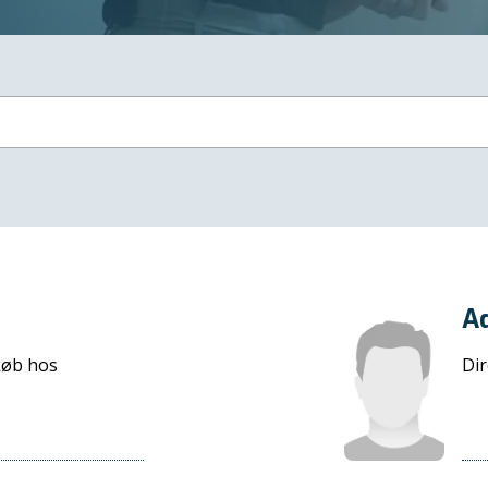
A
køb hos
Dir