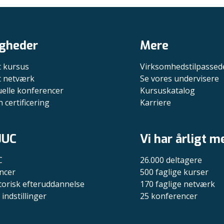
gheder
Mere
t kursus
Virksomhedstilpassed
it netværk
Se vores undervisere
uelle konferencer
Kursuskatalog
n certificering
Karriere
JUC
Vi har årligt m
C
26.000 deltagere
ncer
500 faglige kurser
torisk efteruddannelse
170 faglige netværk
indstillinger
25 konferencer