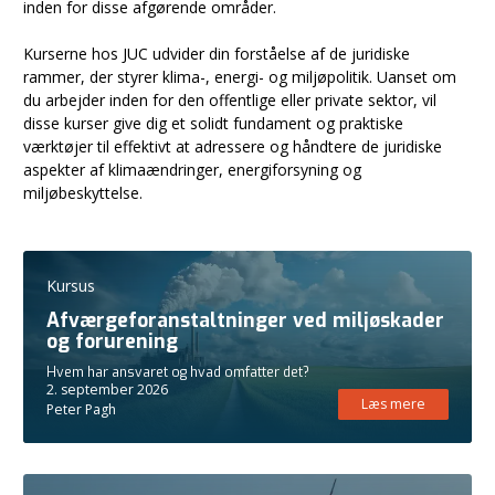
inden for disse afgørende områder.
Kurserne hos JUC udvider din forståelse af de juridiske
rammer, der styrer klima-, energi- og miljøpolitik. Uanset om
du arbejder inden for den offentlige eller private sektor, vil
disse kurser give dig et solidt fundament og praktiske
værktøjer til effektivt at adressere og håndtere de juridiske
aspekter af klimaændringer, energiforsyning og
miljøbeskyttelse.
Kursus
Afværgeforanstaltninger ved miljøskader
og forurening
Hvem har ansvaret og hvad omfatter det?
2. september 2026
Læs mere
Peter Pagh