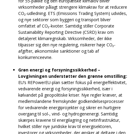
for 55-pakke og den europæiske klimalov bliver
virksomheder pålagt strengere klimakrav for at reducere
CO₂-udledning. ETS (Emissions Trading System) udvides,
og nye sektorer som byggeri og transport bliver
omfattet af CO₂-kvoter. Samtidig stiller Corporate
Sustainability Reporting Directive (CSRD) krav om
detaljeret klimaregnskab. Virksomheder, der ikke
tilpasser sig den nye regulering, risikerer høje CO₂-
afgifter, økonomiske sanktioner og tab af
konkurrenceevne.
Grøn energi og forsyningssikkerhed –
Lovgivningen understøtter den grønne omstilling:
EU’s REPowerEU-plan sætter fokus på energieffektivitet,
vedvarende energi og forsyningssikkerhed, især i
kølvandet på geopolitiske kriser. Nye regler kræver, at
medlemslandene fremskynder godkendelsesprocesser
for vedvarende energiprojekter og sikrer en hurtigere
overgang til sol-, vind- og hydrogenenergi. Samtidig
skærpes kravene til energilagring og netinfrastruktur,
hvilket stiller nye juridiske krav til energisektoren,
investorer og virksomheder, der ønsker at deltage i den