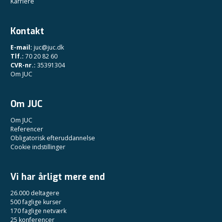
Karriere
Kontakt
E-mail:
juc@juc.dk
Tlf.:
70 20 82 60
CVR-nr.:
35391304
Om JUC
Om JUC
Om JUC
Referencer
Obligatorisk efteruddannelse
Cookie indstillinger
Vi har årligt mere end
26.000 deltagere
500 faglige kurser
170 faglige netværk
25 konferencer