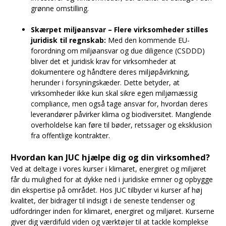
grønne omstilling.
Skærpet miljøansvar – Flere virksomheder stilles
juridisk til regnskab:
Med den kommende EU-
forordning om miljøansvar og due diligence (CSDDD)
bliver det et juridisk krav for virksomheder at
dokumentere og håndtere deres miljøpåvirkning,
herunder i forsyningskæder. Dette betyder, at
virksomheder ikke kun skal sikre egen miljømæssig
compliance, men også tage ansvar for, hvordan deres
leverandører påvirker klima og biodiversitet. Manglende
overholdelse kan føre til bøder, retssager og eksklusion
fra offentlige kontrakter.
Hvordan kan JUC hjælpe dig og din virksomhed?
Ved at deltage i vores kurser i klimaret, energiret og miljøret
får du mulighed for at dykke ned i juridiske emner og opbygge
din ekspertise på området. Hos JUC tilbyder vi kurser af høj
kvalitet, der bidrager til indsigt i de seneste tendenser og
udfordringer inden for klimaret, energiret og miljøret. Kurserne
giver dig værdifuld viden og værktøjer til at tackle komplekse