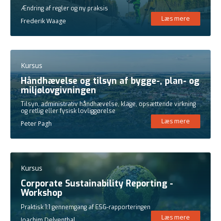
Ændring af regler og ny praksis
Læs mere
Frederik Waage
Kursus
Håndhævelse og tilsyn af bygge-, plan- og
miljølovgivningen
Tilsyn, administrativ håndhævelse, klage, opsættende virkning
og retlig eller fysisk lovliggørelse
Læs mere
Peter Pagh
Kursus
Corporate Sustainability Reporting -
Workshop
Praktisk 1:1 gennemgang af ESG-rapporteringen
Læs mere
Joachim Delventhal