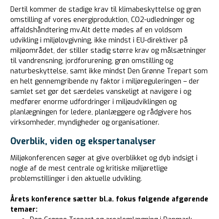
Dertil kommer de stadige krav til klimabeskyttelse og grøn
omstilling af vores energiproduktion, CO2-udledninger og
affaldshåndtering mv.
Alt dette mødes af en voldsom
udvikling i miljølovgivning, ikke mindst i EU-direktiver på
miljøområdet, der stiller stadig større krav og målsætninger
til vandrensning, jordforurening, grøn omstilling og
naturbeskyttelse, samt ikke mindst Den Grønne Trepart som
en helt gennemgribende ny faktor i miljøreguleringen – der
samlet set gør det særdeles vanskeligt at navigere i og
medfører enorme udfordringer i miljøudviklingen og
planlægningen for ledere, planlæggere og rådgivere hos
virksomheder, myndigheder og organisationer.
Overblik, viden og ekspertanalyser
Miljøkonferencen søger at give overblikket og dyb indsigt i
nogle af de mest centrale og kritiske miljøretlige
problemstillinger i den aktuelle udvikling.
Årets konference sætter bl.a. fokus følgende afgørende
temaer: