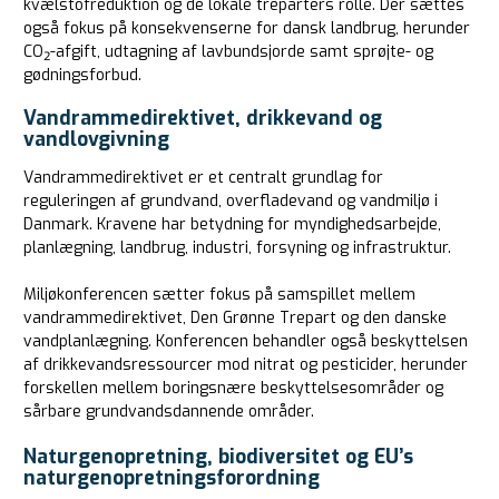
kvælstofreduktion og de lokale treparters rolle. Der sættes
også fokus på konsekvenserne for dansk landbrug, herunder
CO₂-afgift, udtagning af lavbundsjorde samt sprøjte- og
gødningsforbud.
Vandrammedirektivet, drikkevand og
vandlovgivning
Vandrammedirektivet er et centralt grundlag for
reguleringen af grundvand, overfladevand og vandmiljø i
Danmark. Kravene har betydning for myndighedsarbejde,
planlægning, landbrug, industri, forsyning og infrastruktur.
Miljøkonferencen sætter fokus på samspillet mellem
vandrammedirektivet, Den Grønne Trepart og den danske
vandplanlægning. Konferencen behandler også beskyttelsen
af drikkevandsressourcer mod nitrat og pesticider, herunder
forskellen mellem boringsnære beskyttelsesområder og
sårbare grundvandsdannende områder.
Naturgenopretning, biodiversitet og EU’s
naturgenopretningsforordning