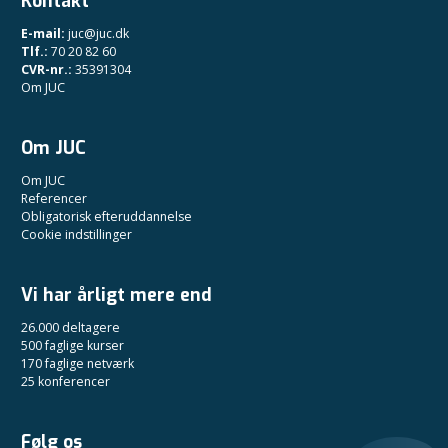
Kontakt
E-mail:
juc@juc.dk
Tlf.:
70 20 82 60
CVR-nr.:
35391304
Om JUC
Om JUC
Om JUC
Referencer
Obligatorisk efteruddannelse
Cookie indstillinger
Vi har årligt mere end
26.000 deltagere
500 faglige kurser
170 faglige netværk
25 konferencer
Følg os