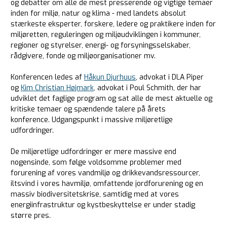
og debatter om alle de mest presserende og vigtige temaer
inden for miljø, natur og klima - med landets absolut
stærkeste eksperter, forskere, ledere og praktikere inden for
miljøretten, reguleringen og miljøudviklingen i kommuner,
regioner og styrelser, energi- og forsyningsselskaber,
rådgivere, fonde og miljøorganisationer mv.
Konferencen ledes af
Håkun Djurhuus
, advokat i DLA Piper
og
Kim Christian Højmark
, advokat i Poul Schmith, der har
udviklet det faglige program og sat alle de mest aktuelle og
kritiske temaer og spændende talere på årets
konference.
Udgangspunkt i massive miljøretlige
udfordringer.
De miljøretlige udfordringer er mere massive end
nogensinde, som følge voldsomme problemer med
forurening af vores vandmiljø og drikkevandsressourcer,
iltsvind i vores havmiljø, omfattende jordforurening og en
massiv biodiversitetskrise, samtidig med at vores
energiinfrastruktur og kystbeskyttelse er under stadig
større pres.