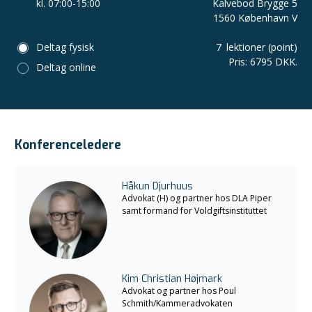
kl. 07:00-15:00
Kalvebod Brygge 5
1560 København V
Deltag fysisk
7
lektioner (point)
Pris
:
6795 DKK.
Deltag online
Konferenceledere
Håkun Djurhuus
Advokat (H) og partner hos DLA Piper
samt formand for Voldgiftsinstituttet
Kim Christian Højmark
Advokat og partner hos Poul
Schmith/Kammeradvokaten