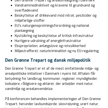
Den Grønne Trepart og arealomlægning i Danmark
Vandrammedirektivet og kravene til grundvand og
overfladevand
Beskyttelse af drikkevand mod nitrat, pesticider og
miljøfarlige stoffer
EU’s naturgenopretningsforordning og national
planlægning
Kystsikring og beskyttelse af kritisk infrastruktur
Hurtigere udrulning af energiinfrastruktur
Ekspropriation, anlægslove og retssikkerhed
Miljøstrafferet, naturkriminalitet og ny EU-regulering
Den Grønne Trepart og dansk miljøpolitik
Den Grønne Trepart er et af de mest omfattende miljø- og
arealpolitiske initiativer i Danmark i nyere tid. Aftalen får
betydning for landbrug, kommuner, regioner, myndigheder,
lodsejere, rådgivere og aktører, der arbejder med natur,
vandmiljø og arealanvendelse.
På konferencen behandles implementeringen af Den Grønne
Trepart, herunder lavbundsjorde, skovrejsning, urørt natur,