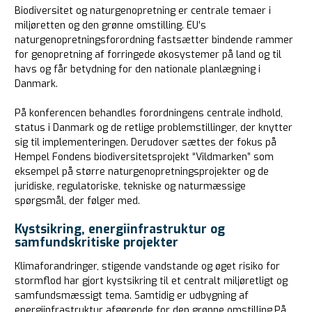
Biodiversitet og naturgenopretning er centrale temaer i
miljøretten og den grønne omstilling. EU’s
naturgenopretningsforordning fastsætter bindende rammer
for genopretning af forringede økosystemer på land og til
havs og får betydning for den nationale planlægning i
Danmark.
På konferencen behandles forordningens centrale indhold,
status i Danmark og de retlige problemstillinger, der knytter
sig til implementeringen.
Derudover sættes der fokus på
Hempel Fondens biodiversitetsprojekt “Vildmarken” som
eksempel på større naturgenopretningsprojekter og de
juridiske, regulatoriske, tekniske og naturmæssige
spørgsmål, der følger med.
Kystsikring, energiinfrastruktur og
samfundskritiske projekter
Klimaforandringer, stigende vandstande og øget risiko for
stormflod har gjort kystsikring til et centralt miljøretligt og
samfundsmæssigt tema. Samtidig er udbygning af
energiinfrastruktur afgørende for den grønne omstilling.
På