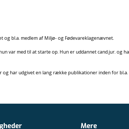
 og bl.a. medlem af Miljø- og Fødevareklagenævnet.
 var med til at starte op. Hun er uddannet cand.jur. og har
g har udgivet en lang række publikationer inden for bl.a. m
gheder
Mere