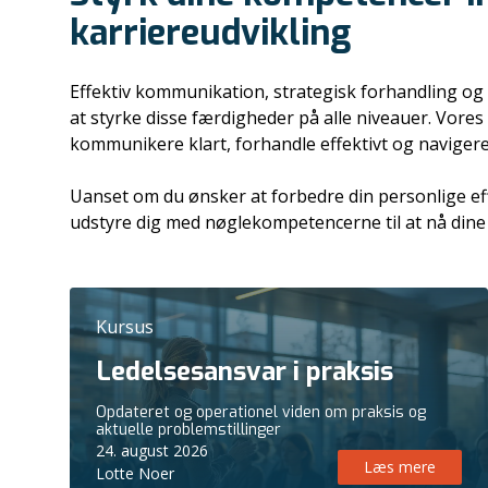
karriereudvikling
Effektiv kommunikation, strategisk forhandling og m
at styrke disse færdigheder på alle niveauer. Vores 
kommunikere klart, forhandle effektivt og navigere i
Uanset om du ønsker at forbedre din personlige effek
udstyre dig med nøglekompetencerne til at nå dine
Kursus
Ledelsesansvar i praksis
Opdateret og operationel viden om praksis og
aktuelle problemstillinger
24. august 2026
Læs mere
Lotte Noer