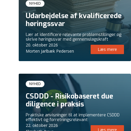
Kursus
NYHED
Udarbejdelse af kvalificerede
høringssvar
Lær at identificere relevante problemstillinger og
skrive høringssvar med gennemslagskraft
20. oktober 2026
Læs mere
Morten Jarlbæk Pedersen
Kursus
NYHED
CSDDD - Risikobaseret due
diligence i praksis
Praktiske anvisninger til at implementere CSDDD
effektivt og forretningsrelevant
22. oktober 2026
Læs mere