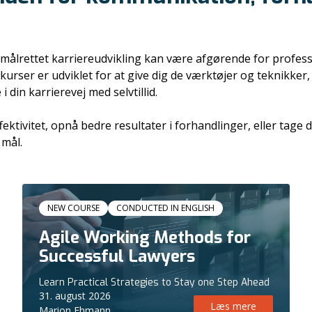
ålrettet karriereudvikling kan være afgørende for profession
kurser er udviklet for at give dig de værktøjer og teknikker,
 din karrierevej med selvtillid.
tivitet, opnå bedre resultater i forhandlinger, eller tage din
 mål.
Kursus
NEW COURSE
CONDUCTED IN ENGLISH
Agile Working Methods for
Successful Lawyers
Learn Practical Strategies to Stay one Step Ahead
31. august 2026
Læs mere
Marion Ehmann