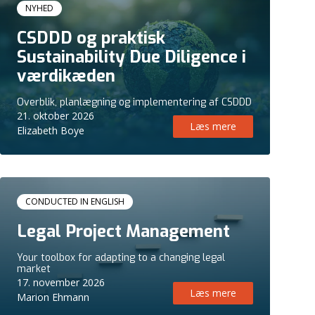
Kursus
NYHED
CSDDD og praktisk
Sustainability Due Diligence i
værdikæden
Overblik, planlægning og implementering af CSDDD
21. oktober 2026
Læs mere
Elizabeth Boye
Kursus
CONDUCTED IN ENGLISH
Legal Project Management
Your toolbox for adapting to a changing legal
market
17. november 2026
Læs mere
Marion Ehmann