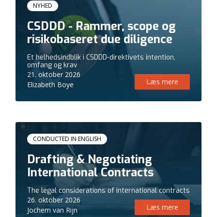
Kursus
NYHED
CSDDD - Rammer, scope og
risikobaseret due diligence
Et helhedsindblik i CSDDD-direktivets intention,
omfang og krav
21. oktober 2026
Læs mere
Elizabeth Boye
Kursus
CONDUCTED IN ENGLISH
Drafting & Negotiating
International Contracts
The legal considerations of international contracts
26. oktober 2026
Læs mere
Jochem van Rijn