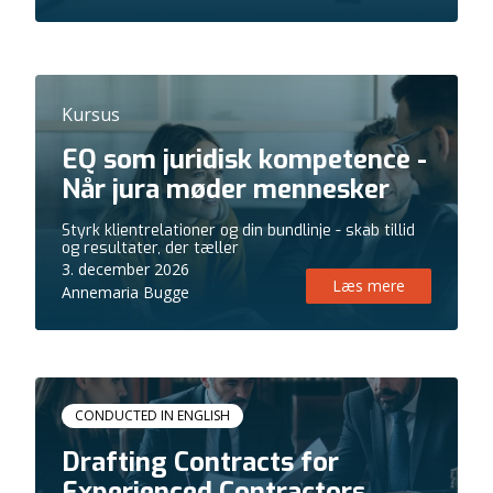
Kursus
EQ som juridisk kompetence -
Når jura møder mennesker
Styrk klientrelationer og din bundlinje - skab tillid
og resultater, der tæller
3. december 2026
Læs mere
Annemaria Bugge
Kursus
CONDUCTED IN ENGLISH
Drafting Contracts for
Experienced Contractors