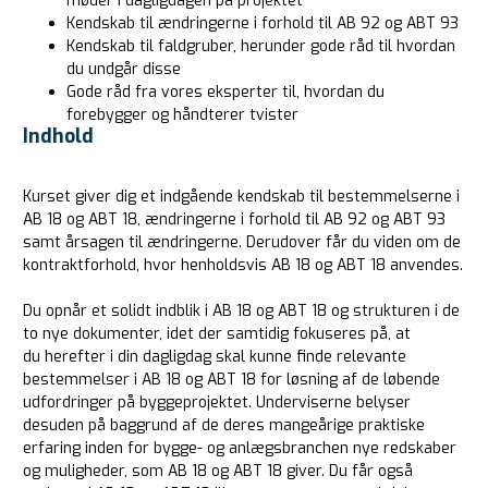
møder i dagligdagen på projektet
Kendskab til ændringerne i forhold til AB 92 og ABT 93
Kendskab til faldgruber, herunder gode råd til hvordan
du undgår disse
Gode råd fra vores eksperter til, hvordan du
forebygger og håndterer tvister
Indhold
Kurset giver dig et indgående kendskab til bestemmelserne i
AB 18 og ABT 18, ændringerne i forhold til AB 92 og ABT 93
samt årsagen til ændringerne. Derudover får du viden om de
kontraktforhold, hvor henholdsvis AB 18 og ABT 18 anvendes.
Du opnår et solidt indblik i AB 18 og ABT 18 og strukturen i de
to nye dokumenter, idet der samtidig fokuseres på, at
du herefter i din dagligdag skal kunne finde relevante
bestemmelser i AB 18 og ABT 18 for løsning af de løbende
udfordringer på byggeprojektet. Underviserne belyser
desuden på baggrund af de deres mangeårige praktiske
erfaring inden for bygge- og anlægsbranchen nye redskaber
og muligheder, som AB 18 og ABT 18 giver. Du får også