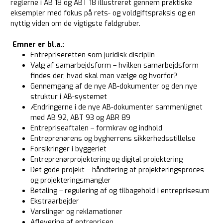
reglerne i AB 18 og ABT 18 illustreret gennem praktiske
eksempler med fokus på rets- og voldgiftspraksis og en
nyttig viden om de vigtigste faldgruber.
Emner er bl.a.:
Entrepriseretten som juridisk disciplin
Valg af samarbejdsform – hvilken samarbejdsform
findes der, hvad skal man vælge og hvorfor?
Gennemgang af de nye AB-dokumenter og den nye
struktur i AB-systemet
Ændringerne i de nye AB-dokumenter sammenlignet
med AB 92, ABT 93 og ABR 89
Entrepriseaftalen – formkrav og indhold
Entreprenørens og bygherrens sikkerhedsstillelse
Forsikringer i byggeriet
Entreprenørprojektering og digital projektering
Det gode projekt – håndtering af projekteringsproces
og projekteringsmangler
Betaling – regulering af og tilbagehold i entreprisesum
Ekstraarbejder
Varslinger og reklamationer
Aflevering af entreprisen