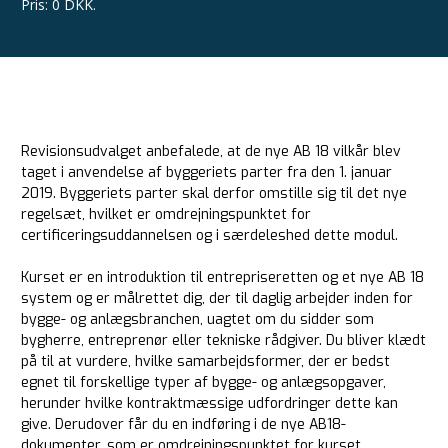
Pris
:
0 DKK.
Revisionsudvalget anbefalede, at de nye AB 18 vilkår blev
taget i anvendelse af byggeriets parter fra den 1. januar
2019. Byggeriets parter skal derfor omstille sig til det nye
regelsæt, hvilket er omdrejningspunktet for
certificeringsuddannelsen og i særdeleshed dette modul.
Kurset er en introduktion til entrepriseretten og et nye AB 18
system og er målrettet dig, der til daglig arbejder inden for
bygge- og anlægsbranchen, uagtet om du sidder som
bygherre, entreprenør eller tekniske rådgiver. Du bliver klædt
på til at vurdere, hvilke samarbejdsformer, der er bedst
egnet til forskellige typer af bygge- og anlægsopgaver,
herunder hvilke kontraktmæssige udfordringer dette kan
give. Derudover får du en indføring i de nye AB18-
dokumenter, som er omdrejningspunktet for kurset.