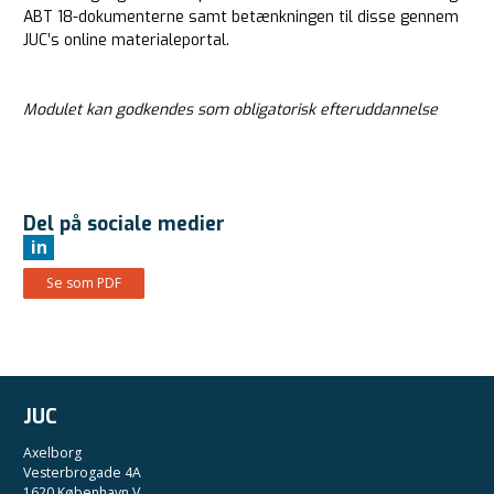
ABT 18-dokumenterne samt betænkningen til disse gennem
JUC’s online materialeportal.
Modulet kan godkendes som obligatorisk efteruddannelse
Del på sociale medier
in
Se som PDF
JUC
Axelborg
Vesterbrogade 4A
1620 København V