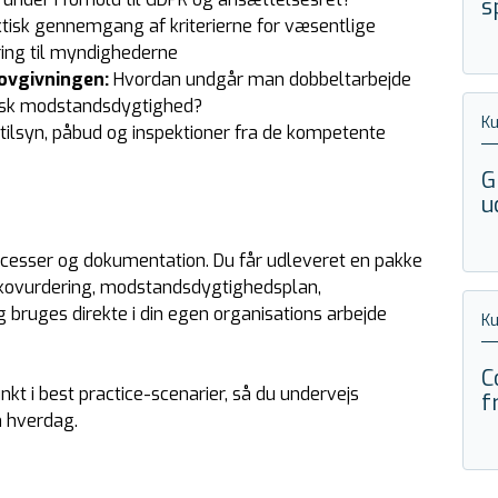
s
tisk gennemgang af kriterierne for væsentlige
ring til myndighederne
ovgivningen:
Hvordan undgår man dobbeltarbejde
sisk modstandsdygtighed?
K
 tilsyn, påbud og inspektioner fra de kompetente
G
u
ocesser og dokumentation. Du får udleveret en pakke
isikovurdering, modstandsdygtighedsplan,
bruges direkte i din egen organisations arbejde
K
C
t i best practice-scenarier, så du undervejs
f
n hverdag.