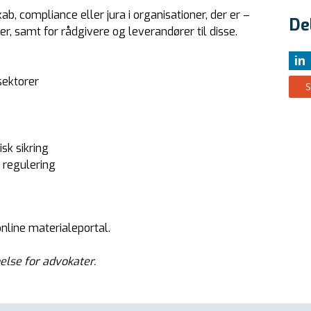
ab, compliance eller jura i organisationer, der er –
De
er, samt for rådgivere og leverandører til disse.
in
sektorer
sk sikring
 regulering
nline materialeportal.
lse for advokater.