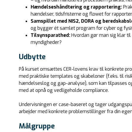
Hændelseshåndtering og rapportering:
Prak
hændelser, tidsfristerne og flowet for rapporte
Samspillet med NIS2, DORA og beredskabsl
og bygger ét samlet program for cyber og fy
Tilsynsparathed:
Hvordan gør man sig klar til
myndigheder?
Udbytte
På kurset omsættes CER-lovens krav til konkrete pr
med praktiske templates og skabeloner (f.eks. til r
hændelseslog og gap-analyse), som kan tilpasses og 
med at opnå og vedligeholde compliance.
Undervisningen er case-baseret og tager udgangspunk
arbejder med konkrete problemstillinger fra din ege
Målgruppe