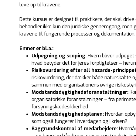
leve op til kravene.
Dette kursus er designet til praktikere, der skal dri
behandler ikke kun den juridiske gennemgang, men g
kravene til fungerende processer og dokumentation.
Emner er bl.a.:
Udpegning og scoping:
Hvem bliver udpeget s
hvad betyder det for jeres forpligtelser – herun
Risikovurdering efter all hazards-princippet
risikovurdering, der dækker både naturskabte
sammen med organisationens øvrige risikostyr
Modstandsdygtighedsforanstaltninger:
Ko
organisatoriske foranstaltninger – fra perimet
forsyningskædesikkerhed
Modstandsdygtighedsplanen:
Hvordan opbygg
som også fungerer i hverdagen og i krisen?
Baggrundskontrol af medarbejdere:
Hvornår
– og hvordan håndteres processen i praksis, he