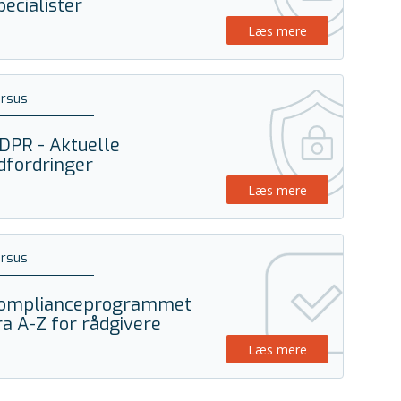
pecialister
Læs mere
ursus
DPR - Aktuelle
dfordringer
Læs mere
ursus
omplianceprogrammet
ra A-Z for rådgivere
Læs mere