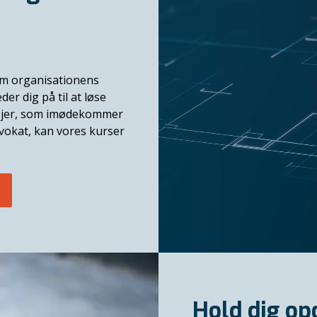
om organisationens
er dig på til at løse
øjer, som imødekommer
dvokat, kan vores kurser
Hold dig op