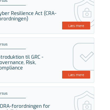
ursus
yber Resilience Act (CRA-
orordningen)
Læs mere
ursus
ntroduktion til GRC -
overnance, Risk,
ompliance
Læs mere
ursus
ORA-forordningen for