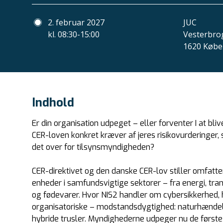
2. februar 2027
JUC
kl. 08:30-15:00
Vesterbrog
1620 Købe
Indhold
Er din organisation udpeget – eller forventer I at bl
CER-loven konkret kræver af jeres risikovurderinger,
det over for tilsynsmyndigheden?
CER-direktivet og den danske CER-lov stiller omfatt
enheder i samfundsvigtige sektorer – fra energi, trans
og fødevarer. Hvor NIS2 handler om cybersikkerhed,
organisatoriske – modstandsdygtighed: naturhændelse
hybride trusler. Myndighederne udpeger nu de første k