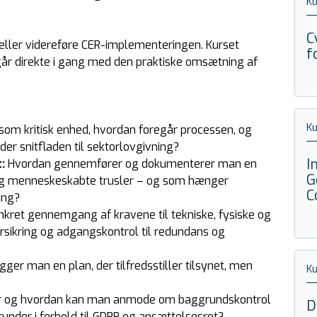
K
C
ve eller videreføre CER-implementeringen. Kurset
f
år direkte i gang med den praktiske omsætning af
K
om kritisk enhed, hvordan foregår processen, og
der snitfladen til sektorlovgivning?
I
:
Hvordan gennemfører og dokumenterer man en
G
 og menneskeskabte trusler – og som hænger
C
ing?
nkret gennemgang af kravene til tekniske, fysiske og
ersikring og adgangskontrol til redundans og
er man en plan, der tilfredsstiller tilsynet, men
K
 og hvordan kan man anmode om baggrundskontrol
D
runder i forhold til GDPR og ansættelsesret?