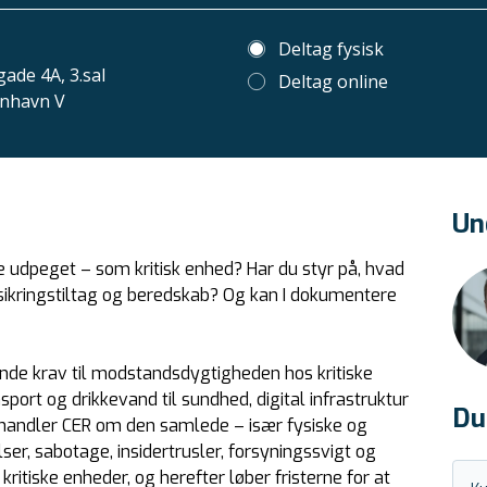
Deltag fysisk
ade 4A, 3.sal
Deltag online
nhavn V
Un
ive udpeget – som kritisk enhed? Har du styr på, hvad
 sikringstiltag og beredskab? Og kan I dokumentere
ende krav til modstandsdygtigheden hos kritiske
port og drikkevand til sundhed, digital infrastruktur
Du
 handler CER om den samlede – især fysiske og
r, sabotage, insidertrusler, forsyningssvigt og
ritiske enheder, og herefter løber fristerne for at