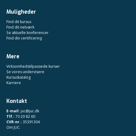
Muligheder
Find dit kursus
Find dit netværk
Se aktuelle konferencer
Find din certificering
Mere
Virksomhedstilpassede kurser
Se vores undervisere
Kursuskatalog
Karriere
Kontakt
E-mail:
juc@juc.dk
Tlf.:
70 20 82 60
CVR-nr.:
35391304
Om JUC