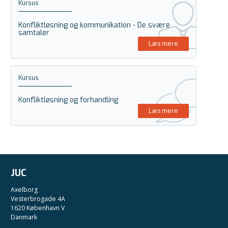
Kursus
Konfliktløsning og kommunikation - De svære
samtaler
Læs mere
Kursus
Konfliktløsning og forhandling
Læs mere
JUC
Axelborg
Vesterbrogade 4A
1620 København V
Danmark