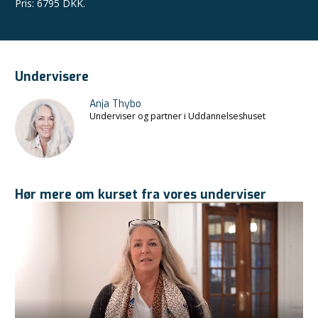
Pris
:
6795 DKK.
Undervisere
Anja Thybo
Underviser og partner i Uddannelseshuset
Hør mere om kurset fra vores underviser