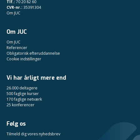
Tlf.:
70 20 82 60
CVR-nr.:
35391304
Om JUC
Om JUC
Om JUC
Referencer
Obligatorisk efteruddannelse
Cookie indstillinger
Vi har årligt mere end
26.000 deltagere
500 faglige kurser
170 faglige netværk
25 konferencer
Følg os
Tilmeld dig vores nyhedsbrev