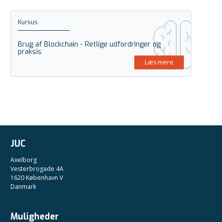
Kursus
Brug af Blockchain - Retlige udfordringer og
praksis
Læs mere
JUC
Axelborg
Vesterbrogade 4A
1620 København V
Danmark
Muligheder