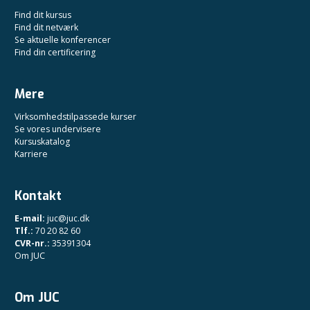
Find dit kursus
Find dit netværk
Se aktuelle konferencer
Find din certificering
Mere
Virksomhedstilpassede kurser
Se vores undervisere
Kursuskatalog
Karriere
Kontakt
E-mail:
juc@juc.dk
Tlf.:
70 20 82 60
CVR-nr.:
35391304
Om JUC
Om JUC