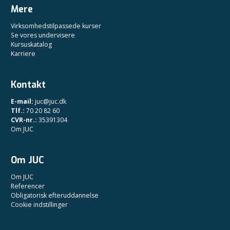
Mere
Virksomhedstilpassede kurser
Se vores undervisere
Kursuskatalog
Karriere
Kontakt
E-mail:
juc@juc.dk
Tlf.:
70 20 82 60
CVR-nr.:
35391304
Om JUC
Om JUC
Om JUC
Referencer
Obligatorisk efteruddannelse
Cookie indstillinger