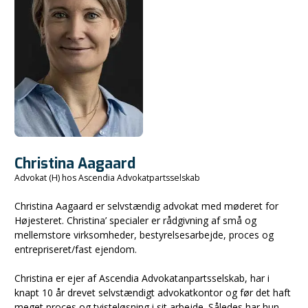
Christina Aagaard
Advokat (H) hos Ascendia Advokatpartsselskab
Christina Aagaard er selvstændig advokat med møderet for
Højesteret. Christina’ specialer er rådgivning af små og
mellemstore virksomheder, bestyrelsesarbejde, proces og
entrepriseret/fast ejendom.
Christina er ejer af Ascendia Advokatanpartsselskab, har i
knapt 10 år drevet selvstændigt advokatkontor og før det haft
meget proces og tvisteløsning i sit arbejde. Således har hun