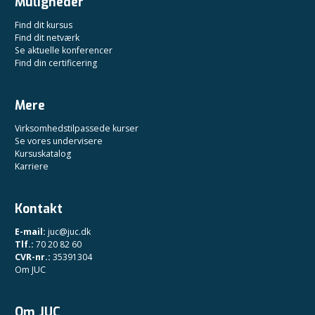
Muligheder
Find dit kursus
Find dit netværk
Se aktuelle konferencer
Find din certificering
Mere
Virksomhedstilpassede kurser
Se vores undervisere
Kursuskatalog
Karriere
Kontakt
E-mail:
juc@juc.dk
Tlf.:
70 20 82 60
CVR-nr.:
35391304
Om JUC
Om JUC