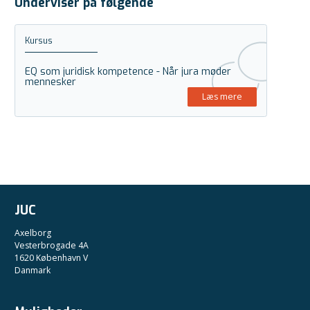
Underviser på følgende
Kursus
EQ som juridisk kompetence - Når jura møder
mennesker
Læs mere
JUC
Axelborg
Vesterbrogade 4A
1620 København V
Danmark