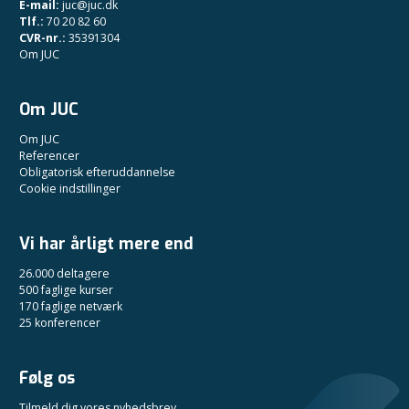
E-mail:
juc@juc.dk
Tlf.:
70 20 82 60
CVR-nr.:
35391304
Om JUC
Om JUC
Om JUC
Referencer
Obligatorisk efteruddannelse
Cookie indstillinger
Vi har årligt mere end
26.000 deltagere
500 faglige kurser
170 faglige netværk
25 konferencer
Følg os
Tilmeld dig vores nyhedsbrev