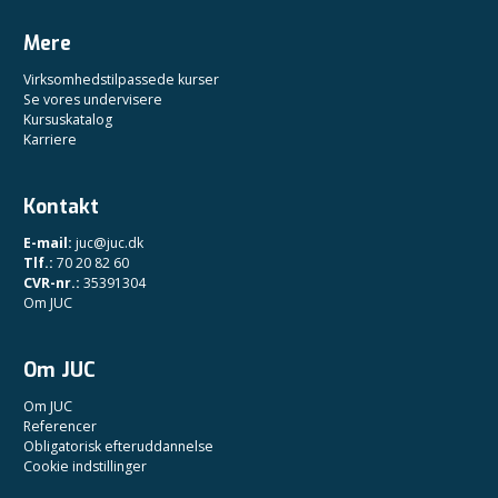
Mere
Virksomhedstilpassede kurser
Se vores undervisere
Kursuskatalog
Karriere
Kontakt
E-mail:
juc@juc.dk
Tlf.:
70 20 82 60
CVR-nr.:
35391304
Om JUC
Om JUC
Om JUC
Referencer
Obligatorisk efteruddannelse
Cookie indstillinger