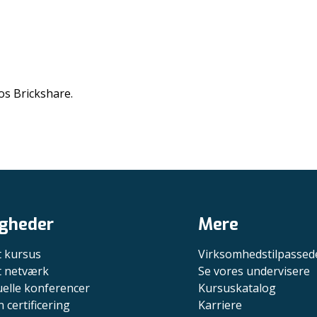
os Brickshare.
gheder
Mere
t kursus
Virksomhedstilpassed
it netværk
Se vores undervisere
uelle konferencer
Kursuskatalog
n certificering
Karriere