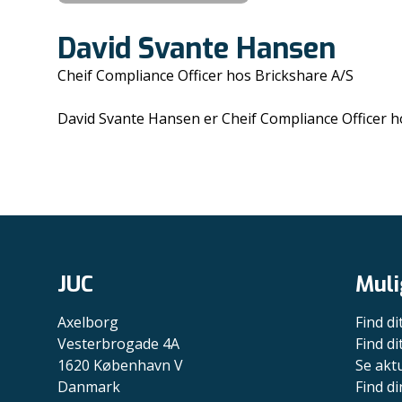
David Svante Hansen
Cheif Compliance Officer hos Brickshare A/S
David Svante Hansen er Cheif Compliance Officer h
JUC
Muli
Axelborg
Find di
Vesterbrogade 4A
Find d
1620 København V
Se akt
Danmark
Find di