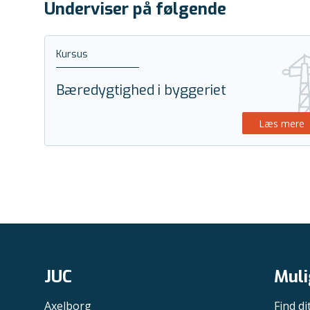
Underviser på følgende
Kursus
Bæredygtighed i byggeriet
Læs mere
JUC
Muli
Axelborg
Find di