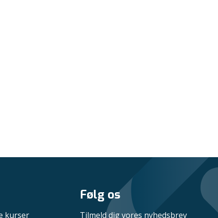
Følg os
e kurser
Tilmeld dig vores nyhedsbrev