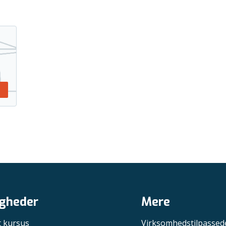
gheder
Mere
t kursus
Virksomhedstilpassed