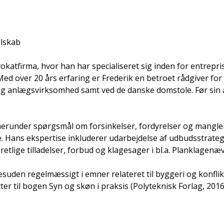
elskab
okatfirma, hvor han har specialiseret sig inden for entrepri
d over 20 års erfaring er Frederik en betroet rådgiver for
g anlægsvirksomhed samt ved de danske domstole. Før sin 
herunder spørgsmål om forsinkelser, fordyrelser og mangle
 Hans ekspertise inkluderer udarbejdelse af udbudsstrategi
jøretlige tilladelser, forbud og klagesager i bl.a. Planklage
uden regelmæssigt i emner relateret til byggeri og konflikt
er til bogen Syn og skøn i praksis (Polyteknisk Forlag, 2016