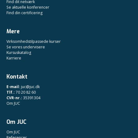
Find dit netværk
Se aktuelle konferencer
Find din certificering
Mere
Virksomhedstilpassede kurser
Se vores undervisere
Kursuskatalog
Karriere
Kontakt
E-mail:
juc@juc.dk
Tlf.:
70 20 82 60
CVR-nr.:
35391304
Om JUC
Om JUC
Om JUC
Referencer