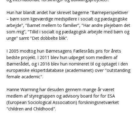
Hun har blandt andet har skrevet bøgerne ”Børneperspektiver
– børn som ligeværdige medspillere i socialt og pædagogiske
arbejde”, ”Barnet mellem to familier”, ”Har andre plejebørn det
som mig”, ”Tillid i socialt og pædagogisk arbejde med børn og
unge” samt ”Det dobbelte blik”.
I 2005 modtog hun Børnesagens Fællesråds pris for årets
bedste projekt. I 2011 blev hun udpeget som medlem af
Børnerådet, og i 2016 blev hun nomineret til og optaget i den
europæiske ekspertdatabase (academianet) over "outstanding
female academic".
Hanne Warming har desuden gennem mange år været
medlem af styregruppen og advisory board for for ESA
(European Sociological Association) forskningsnetværket
"children and Childhood".