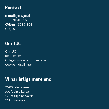
Kontakt
E-mail:
juc@juc.dk
Tlf.:
70 20 82 60
CVR-nr.:
35391304
Om JUC
Om JUC
Om JUC
Referencer
Obligatorisk efteruddannelse
Cookie indstillinger
Vi har årligt mere end
26.000 deltagere
500 faglige kurser
170 faglige netværk
25 konferencer