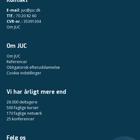
Kontakt
E-mail:
juc@juc.dk
Tlf.:
70 20 82 60
CVR-nr.:
35391304
Om JUC
Om JUC
Om JUC
Referencer
Obligatorisk efteruddannelse
Cookie indstillinger
Vi har årligt mere end
26.000 deltagere
500 faglige kurser
170 faglige netværk
25 konferencer
Følg os