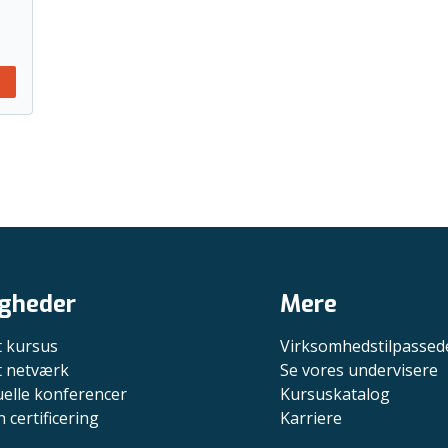
gheder
Mere
t kursus
Virksomhedstilpassed
it netværk
Se vores undervisere
uelle konferencer
Kursuskatalog
n certificering
Karriere