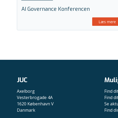
AI Governance Konferencen
Læs mere
JUC
Muli
Axelborg
Find di
Vesterbrogade 4A
Find d
1620 København V
Se akt
Danmark
Find di