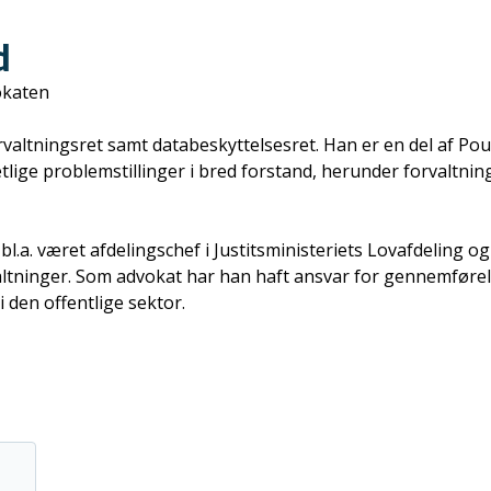
d
okaten
orvaltningsret samt databeskyttelsesret. Han er en del af 
tlige problemstillinger i bred forstand, herunder forvaltni
. været afdelingschef i Justitsministeriets Lovafdeling og 
rvaltninger. Som advokat har han haft ansvar for gennemfør
i den offentlige sektor.