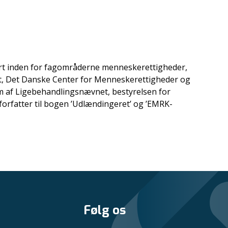
mært inden for fagområderne menneskerettigheder,
tet, Det Danske Center for Menneskerettigheder og
m af Ligebehandlingsnævnet, bestyrelsen for
forfatter til bogen ’Udlændingeret’ og ’EMRK-
Følg os