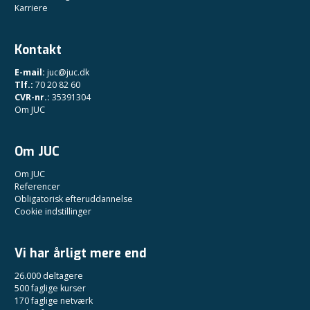
Karriere
Kontakt
E-mail:
juc@juc.dk
Tlf.:
70 20 82 60
CVR-nr.:
35391304
Om JUC
Om JUC
Om JUC
Referencer
Obligatorisk efteruddannelse
Cookie indstillinger
Vi har årligt mere end
26.000 deltagere
500 faglige kurser
170 faglige netværk