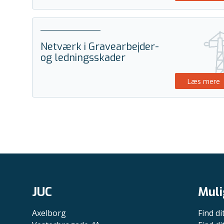
Netværk i Gravearbejder-
og ledningsskader
Læs mere
JUC
Muli
Axelborg
Find di