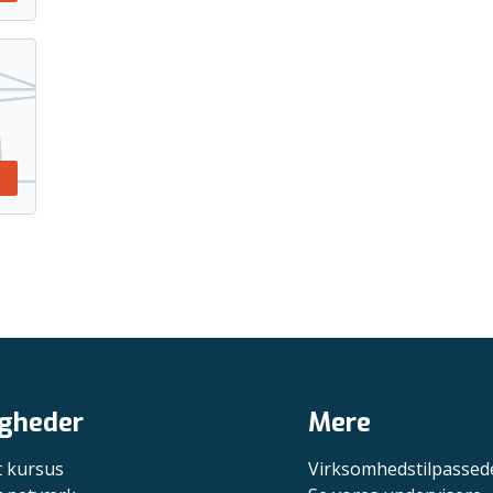
gheder
Mere
t kursus
Virksomhedstilpassed