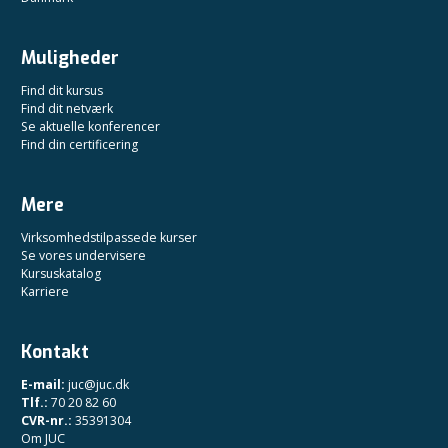
Muligheder
Find dit kursus
Find dit netværk
Se aktuelle konferencer
Find din certificering
Mere
Virksomhedstilpassede kurser
Se vores undervisere
Kursuskatalog
Karriere
Kontakt
E-mail:
juc@juc.dk
Tlf.:
70 20 82 60
CVR-nr.:
35391304
Om JUC