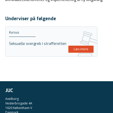
Underviser på følgende
Kursus
Seksuelle overgreb i strafferetten
Læs mere
JUC
Axelborg
Vesterbrogade 4A
1620 København V
Danmark