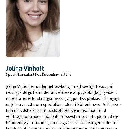
Jolina Vinholt
Specialkonsulent hos Københavns Politi
Jolina Vinholt er uddannet psykolog med særligt fokus på
retspsykologi, herunder anvendelse af psykologfaglig viden,
indenfor efterforskningsmæssig og juridisk praksis. Til dagligt
er Jolina ansat som specialkonsulent i Københavns Politi, hvor
hun de sidste 7 år har beskæftiget sig indgående med
voldtægtsområdet - både ift. retssystemets arbejde med og
håndtering af området, men også selve udviklingen indenfor
kriminalitetsfænomenet og implementering af ny lovgivning.