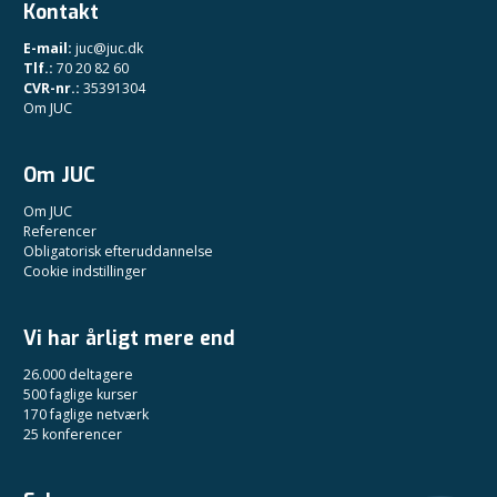
Kontakt
E-mail:
juc@juc.dk
Tlf.:
70 20 82 60
CVR-nr.:
35391304
Om JUC
Om JUC
Om JUC
Referencer
Obligatorisk efteruddannelse
Cookie indstillinger
Vi har årligt mere end
26.000 deltagere
500 faglige kurser
170 faglige netværk
25 konferencer