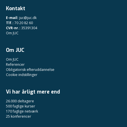
Kontakt
E-mail:
juc@juc.dk
Tlf.:
70 20 82 60
CVR-nr.:
35391304
Om JUC
Om JUC
Om JUC
Referencer
Obligatorisk efteruddannelse
Cookie indstillinger
Vi har årligt mere end
26.000 deltagere
500 faglige kurser
170 faglige netværk
25 konferencer