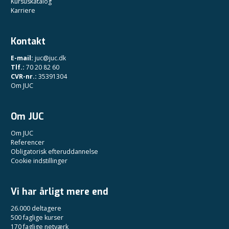
Kursuskatalog
Karriere
Kontakt
E-mail:
juc@juc.dk
Tlf.:
70 20 82 60
CVR-nr.:
35391304
Om JUC
Om JUC
Om JUC
Referencer
Obligatorisk efteruddannelse
Cookie indstillinger
Vi har årligt mere end
26.000 deltagere
500 faglige kurser
170 faglige netværk