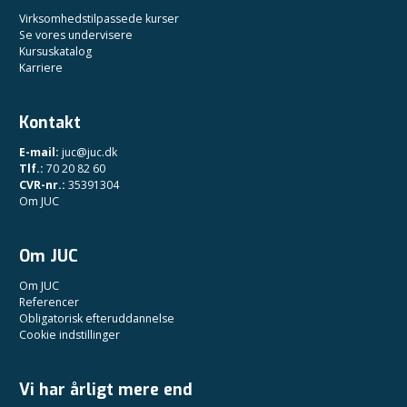
Virksomhedstilpassede kurser
Se vores undervisere
Kursuskatalog
Karriere
Kontakt
E-mail:
juc@juc.dk
Tlf.:
70 20 82 60
CVR-nr.:
35391304
Om JUC
Om JUC
Om JUC
Referencer
Obligatorisk efteruddannelse
Cookie indstillinger
Vi har årligt mere end