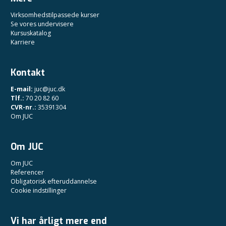
Virksomhedstilpassede kurser
Se vores undervisere
Kursuskatalog
Karriere
Kontakt
E-mail:
juc@juc.dk
Tlf.:
70 20 82 60
CVR-nr.:
35391304
Om JUC
Om JUC
Om JUC
Referencer
Obligatorisk efteruddannelse
Cookie indstillinger
Vi har årligt mere end