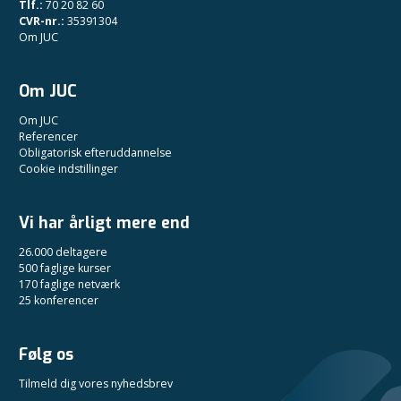
Tlf.:
70 20 82 60
CVR-nr.:
35391304
Om JUC
Om JUC
Om JUC
Referencer
Obligatorisk efteruddannelse
Cookie indstillinger
Vi har årligt mere end
26.000 deltagere
500 faglige kurser
170 faglige netværk
25 konferencer
Følg os
Tilmeld dig vores nyhedsbrev