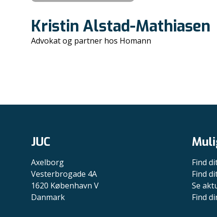
Kristin Alstad-Mathiasen
Advokat og partner hos Homann
JUC
Muli
Axelborg
Find di
Vesterbrogade 4A
Find d
1620 København V
Se akt
Danmark
Find di