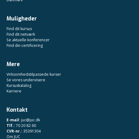
Muligheder
Find dit kursus
Find dit netværk
Se aktuelle konferencer
Find din certificering
Mere
Virksomhedstilpassede kurser
Se vores undervisere
Kursuskatalog
Karriere
Kontakt
E-mail:
juc@juc.dk
Tlf.:
70 20 82 60
CVR-nr.:
35391304
Om JUC