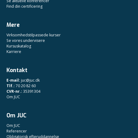
Se aktuelle konferencer
Find din certificering
Mere
Virksomhedstilpassede kurser
Se vores undervisere
Kursuskatalog
Karriere
Kontakt
E-mail:
juc@juc.dk
Tlf.:
70 20 82 60
CVR-nr.:
35391304
Om JUC
Om JUC
Om JUC
Referencer
Obligatorisk efteruddannelse