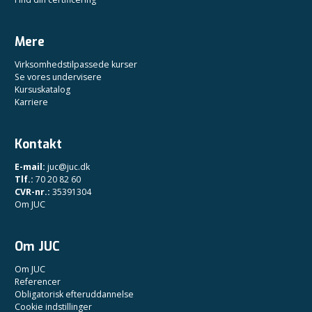
Mere
Virksomhedstilpassede kurser
Se vores undervisere
Kursuskatalog
Karriere
Kontakt
E-mail:
juc@juc.dk
Tlf.:
70 20 82 60
CVR-nr.:
35391304
Om JUC
Om JUC
Om JUC
Referencer
Obligatorisk efteruddannelse
Cookie indstillinger