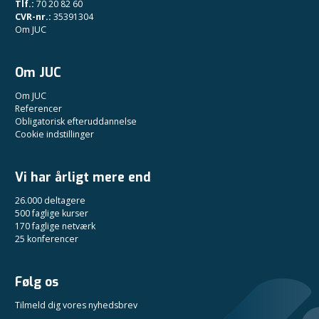
Tlf.:
70 20 82 60
CVR-nr.:
35391304
Om JUC
Om JUC
Om JUC
Referencer
Obligatorisk efteruddannelse
Cookie indstillinger
Vi har årligt mere end
26.000 deltagere
500 faglige kurser
170 faglige netværk
25 konferencer
Følg os
Tilmeld dig vores nyhedsbrev