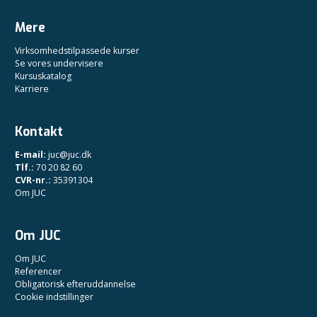
Mere
Virksomhedstilpassede kurser
Se vores undervisere
Kursuskatalog
Karriere
Kontakt
E-mail:
juc@juc.dk
Tlf.:
70 20 82 60
CVR-nr.:
35391304
Om JUC
Om JUC
Om JUC
Referencer
Obligatorisk efteruddannelse
Cookie indstillinger