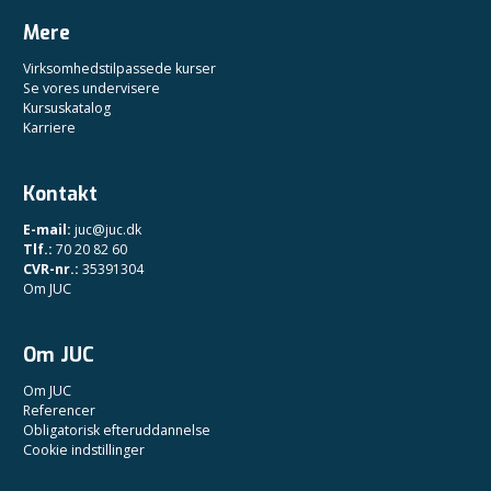
Mere
Virksomhedstilpassede kurser
Se vores undervisere
Kursuskatalog
Karriere
Kontakt
E-mail:
juc@juc.dk
Tlf.:
70 20 82 60
CVR-nr.:
35391304
Om JUC
Om JUC
Om JUC
Referencer
Obligatorisk efteruddannelse
Cookie indstillinger