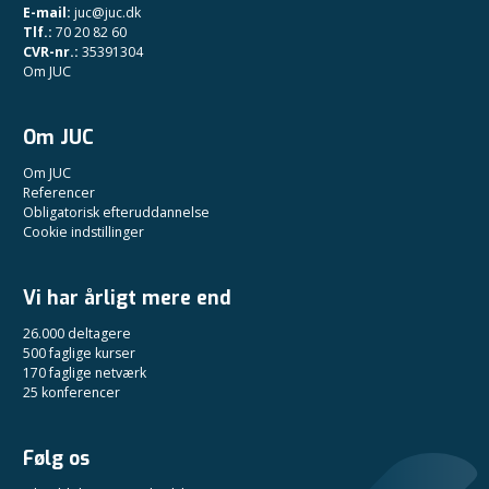
E-mail:
juc@juc.dk
Tlf.:
70 20 82 60
CVR-nr.:
35391304
Om JUC
Om JUC
Om JUC
Referencer
Obligatorisk efteruddannelse
Cookie indstillinger
Vi har årligt mere end
26.000 deltagere
500 faglige kurser
170 faglige netværk
25 konferencer
Følg os