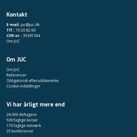
Kontakt
E-mail:
juc@juc.dk
Tlf.:
70 20 82 60
CVR-nr.:
35391304
Om JUC
Om JUC
Om JUC
Referencer
Obligatorisk efteruddannelse
Cookie indstillinger
Vi har årligt mere end
26.000 deltagere
500 faglige kurser
170 faglige netværk
25 konferencer