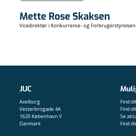
Mette Rose Skaksen
Vicedirektør i Konkurrence- og Forbrugerstyrelsen
JUC
Muli
Axelborg
Find di
Vesterbrogade 4A
Find d
1620 København V
Se akt
Danmark
Find di