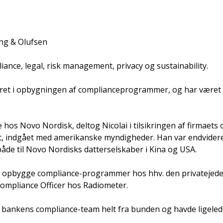
ang & Olufsen
iance, legal, risk management, privacy og sustainability.
eret i opbygningen af complianceprogrammer, og har været le
ce hos Novo Nordisk, deltog Nicolai i tilsikringen af firmaet
 indgået med amerikanske myndigheder. Han var endvidere 
åde til Novo Nordisks datterselskaber i Kina og USA.
r at opbygge compliance-programmer hos hhv. den privatej
ompliance Officer hos Radiometer.
ge bankens compliance-team helt fra bunden og havde ligel