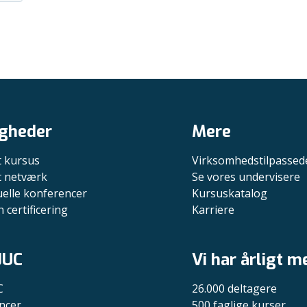
gheder
Mere
t kursus
Virksomhedstilpassed
it netværk
Se vores undervisere
uelle konferencer
Kursuskatalog
n certificering
Karriere
JUC
Vi har årligt m
C
26.000 deltagere
ncer
500 faglige kurser