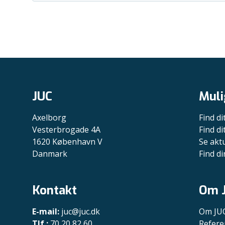
JUC
Muli
Axelborg
Find di
Vesterbrogade 4A
Find d
1620 København V
Se akt
Danmark
Find di
Kontakt
Om 
E-mail:
juc@juc.dk
Om JU
Tlf.:
70 20 82 60
Refere