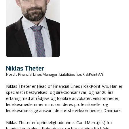
Niklas Theter
Nordic Financial Lines Manager, Liabilities hos RiskPoint A/S
Niklas Theter er Head of Financial Lines i RiskPoint A/S. Han er
specialist i bestyrelses- og direktionsansvar, og har 20 års
erfaring med at rådgive og forsikre advokater, virksomheder,
ledelsesmedlemmer m.m. om deres professionelle- og
ledelsesmæssige ansvar i de største virksomheder i Danmark.
Niklas Theter er oprindeligt uddannet Cand.Merc.(Jur.) fra
handelshøjskolen i København, og har erfaring fra både