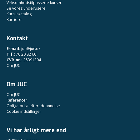
Virksomhedstilpassede kurser
Se vores undervisere
Kursuskatalog
Karriere
Kontakt
E-mail:
juc@juc.dk
Tlf.:
70 20 82 60
CVR-nr.:
35391304
Om JUC
Om JUC
Om JUC
Referencer
Obligatorisk efteruddannelse
Cookie indstillinger
Vi har årligt mere end