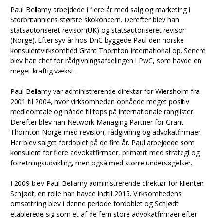
Paul Bellamy arbejdede i flere år med salg og marketing i
Storbritanniens største skokoncern. Derefter blev han
statsautoriseret revisor (UK) og statsautoriseret revisor
(Norge). Efter syv år hos DnC byggede Paul den norske
konsulentvirksomhed Grant Thornton International op. Senere
blev han chef for rådgivningsafdelingen i PwC, som havde en
meget kraftig vækst.
Paul Bellamy var administrerende direktør for Wiersholm fra
2001 til 2004, hvor virksomheden opnåede meget positiv
medieomtale og nåede til tops på internationale ranglister.
Derefter blev han Network Managing Partner for Grant
Thornton Norge med revision, rådgivning og advokatfirmaer.
Her blev salget fordoblet på de fire år. Paul arbejdede som
konsulent for flere advokatfirmaer, primært med strategi og
forretningsudvikling, men også med større undersøgelser.
I 2009 blev Paul Bellamy administrerende direktør for klienten
Schjødt, en rolle han havde indtil 2015. Virksomhedens
omsætning blev i denne periode fordoblet og Schjødt
etablerede sig som et af de fem store advokatfirmaer efter