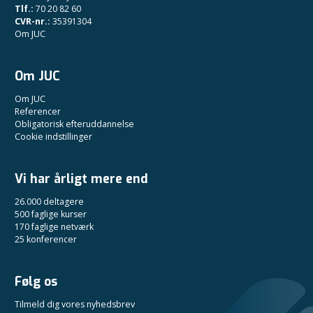
Tlf.:
70 20 82 60
CVR-nr.:
35391304
Om JUC
Om JUC
Om JUC
Referencer
Obligatorisk efteruddannelse
Cookie indstillinger
Vi har årligt mere end
26.000 deltagere
500 faglige kurser
170 faglige netværk
25 konferencer
Følg os
Tilmeld dig vores nyhedsbrev