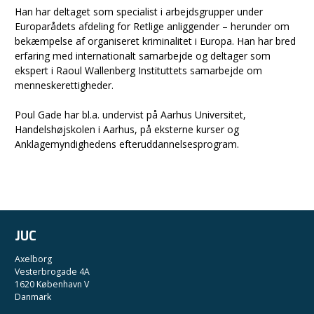
Han har deltaget som specialist i arbejdsgrupper under
Europarådets afdeling for Retlige anliggender – herunder om
bekæmpelse af organiseret kriminalitet i Europa. Han har bred
erfaring med internationalt samarbejde og deltager som
ekspert i Raoul Wallenberg Instituttets samarbejde om
menneskerettigheder.
Poul Gade har bl.a. undervist på Aarhus Universitet,
Handelshøjskolen i Aarhus, på eksterne kurser og
Anklagemyndighedens efteruddannelsesprogram.
JUC
Axelborg
Vesterbrogade 4A
1620 København V
Danmark