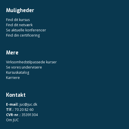
Muligheder
Find dit kursus
Find dit netværk
Se aktuelle konferencer
Find din certificering
Mere
Virksomhedstilpassede kurser
Se vores undervisere
Kursuskatalog
Karriere
Kontakt
E-mail:
juc@juc.dk
Tlf.:
70 20 82 60
CVR-nr.:
35391304
Om JUC