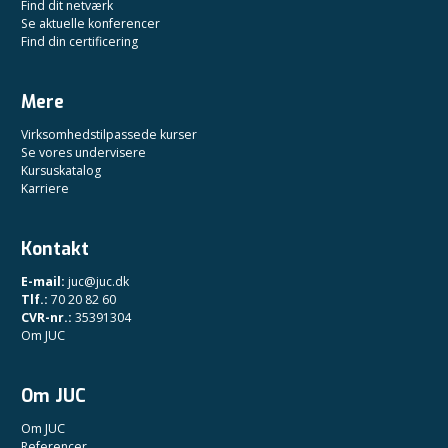
Find dit netværk
Se aktuelle konferencer
Find din certificering
Mere
Virksomhedstilpassede kurser
Se vores undervisere
Kursuskatalog
Karriere
Kontakt
E-mail:
juc@juc.dk
Tlf.:
70 20 82 60
CVR-nr.:
35391304
Om JUC
Om JUC
Om JUC
Referencer