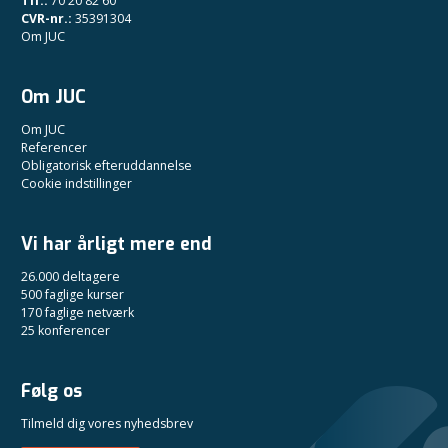
Tlf.:
70 20 82 60
CVR-nr.:
35391304
Om JUC
Om JUC
Om JUC
Referencer
Obligatorisk efteruddannelse
Cookie indstillinger
Vi har årligt mere end
26.000 deltagere
500 faglige kurser
170 faglige netværk
25 konferencer
Følg os
Tilmeld dig vores nyhedsbrev