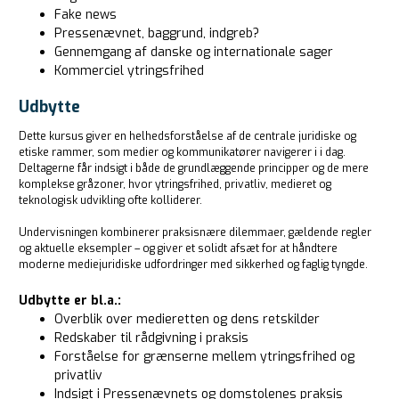
Fake news
Pressenævnet, baggrund, indgreb?
Gennemgang af danske og internationale sager
Kommerciel ytringsfrihed
Udbytte
Dette kursus giver en helhedsforståelse af de centrale juridiske og
etiske rammer, som medier og kommunikatører navigerer i i dag.
Deltagerne får indsigt i både de grundlæggende principper og de mere
komplekse gråzoner, hvor ytringsfrihed, privatliv, medieret og
teknologisk udvikling ofte kolliderer.
Undervisningen kombinerer praksisnære dilemmaer, gældende regler
og aktuelle eksempler – og giver et solidt afsæt for at håndtere
moderne mediejuridiske udfordringer med sikkerhed og faglig tyngde.
Udbytte er bl.a.:
Overblik over medieretten og dens retskilder
Redskaber til rådgivning i praksis
Forståelse for grænserne mellem ytringsfrihed og
privatliv
Indsigt i Pressenævnets og domstolenes praksis