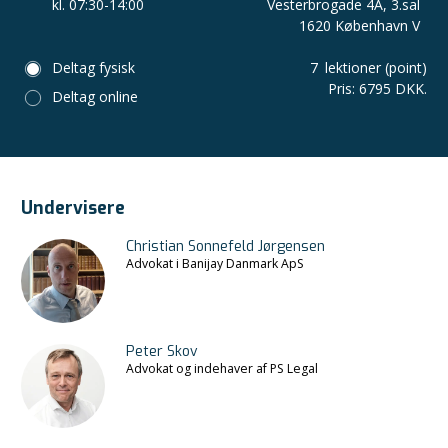
kl. 07:30-14:00
Vesterbrogade 4A, 3.sal
1620 København V
Deltag fysisk
7
lektioner (point)
Pris
:
6795 DKK.
Deltag online
Undervisere
Christian Sonnefeld Jørgensen
Advokat i Banijay Danmark ApS
Peter Skov
Advokat og indehaver af PS Legal