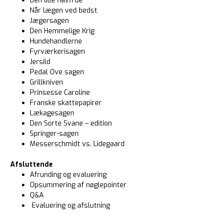
Den lille havfrue
Når lægen ved bedst
Jægersagen
Den Hemmelige Krig
Hundehandlerne
Fyrværkerisagen
Jersild
Pedal Ove sagen
Grillkniven
Prinsesse Caroline
Franske skattepapirer
Lækagesagen
Den Sorte Svane – edition
Springer-sagen
Messerschmidt vs. Lidegaard
Afsluttende
Afrunding og evaluering
Opsummering af nøglepointer
Q&A
Evaluering og afslutning