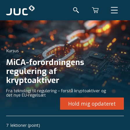
Kursus
MiCA-forordningens
regulering af
kryptoaktiver
Fra teknologi til regulering – forstå kryptoaktiver og
det nye EU-regelsæt
Hold mig opdateret
7
lektioner (point)