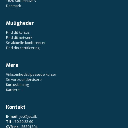
1620 København V
Danmark
Muligheder
Find dit kursus
Find dit netværk
Se aktuelle konferencer
Find din certificering
Mere
Virksomhedstilpassede kurser
Se vores undervisere
Kursuskatalog
Karriere
Kontakt
E-mail:
juc@juc.dk
Tlf.:
70 20 82 60
CVR-nr.:
35391304