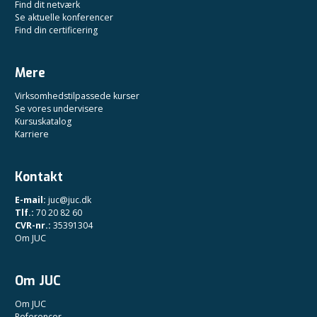
Find dit netværk
Se aktuelle konferencer
Find din certificering
Mere
Virksomhedstilpassede kurser
Se vores undervisere
Kursuskatalog
Karriere
Kontakt
E-mail:
juc@juc.dk
Tlf.:
70 20 82 60
CVR-nr.:
35391304
Om JUC
Om JUC
Om JUC
Referencer