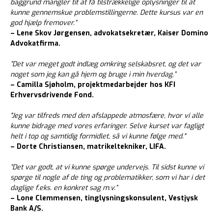
baggrund mangler tit at få tilstrækkelige oplysninger til at
kunne gennemskue problemstillingerne. Dette kursus var en
god hjælp fremover.”
– Lene Skov Jørgensen, advokatsekretær, Kaiser Domino
Advokatfirma.
”Det var meget godt indlæg omkring selskabsret, og det var
noget som jeg kan gå hjem og bruge i min hverdag.”
– Camilla Sjøholm, projektmedarbejder hos KFI
Erhvervsdrivende Fond.
"Jeg var tilfreds med den afslappede atmosfære, hvor vi alle
kunne bidrage med vores erfaringer. Selve kurset var fagligt
helt i top og samtidig formidlet, så vi kunne følge med."
– Dorte Christiansen, matrikeltekniker, LIFA.
”Det var godt, at vi kunne spørge undervejs. Til sidst kunne vi
spørge til nogle af de ting og problematikker, som vi har i det
daglige f.eks. en konkret sag m.v.”
– Lone Clemmensen, tinglysningskonsulent, Vestjysk
Bank A/S.