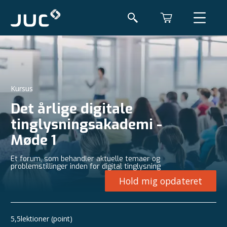
Kursus
Det årlige digitale
tinglysningsakademi -
Møde 1
Et forum, som behandler aktuelle temaer og
problemstillinger inden for digital tinglysning
Hold mig opdateret
5,5
lektioner (point)