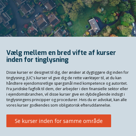
Vælg mellem en bred vifte af kurser
inden for tinglysning
Disse kurser er designet til dig, der ønsker at dygtiggøre dig inden for
tinglysning. JUC's kurser vil give dig de rette værktøjer til, at du kan
håndtere ejendomsretlige spørgsmål med kompetence og autoritet.
Fra juridiske fagfolk til dem, der arbejder i den finansielle sektor eller
i ejendomsbranchen, vil disse kurser give en dybdegående indsigt i
tinglysningens principper og procedurer. Hvis du er advokat, kan alle
vores kurser godkendes som obligatorisk efteruddannelse.
Se kurser inden for samme område