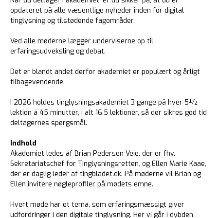
Når du deltager i akademiet, er du sikker på, at du er
opdateret på alle væsentlige nyheder inden for digital
tinglysning og tilstødende fagområder.
Ved alle møderne lægger underviserne op til
erfaringsudveksling og debat.
Det er blandt andet derfor akademiet er populært og årligt
tilbagevendende.
I 2026 holdes tinglysningsakademiet 3 gange på hver 5½
lektion á 45 minutter, i alt 16,5 lektioner, så der sikres god tid
deltagernes spørgsmål.
Indhold
Akademiet ledes af Brian Pedersen Veie, der er fhv.
Sekretariatschef for Tinglysningsretten, og Ellen Marie Kaae,
der er daglig leder af tingbladet.dk. På møderne vil Brian og
Ellen invitere nøgleprofiler på mødets emne.
Hvert møde har et tema, som erfaringsmæssigt giver
udfordringer i den digitale tinglysning. Her vi går i dybden