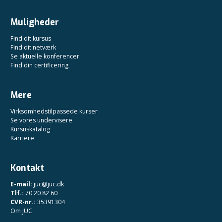
Muligheder
Find dit kursus
Find dit netværk
Se aktuelle konferencer
Find din certificering
Mere
Virksomhedstilpassede kurser
Se vores undervisere
Kursuskatalog
Karriere
Kontakt
E-mail:
juc@juc.dk
Tlf.:
70 20 82 60
CVR-nr.:
35391304
Om JUC