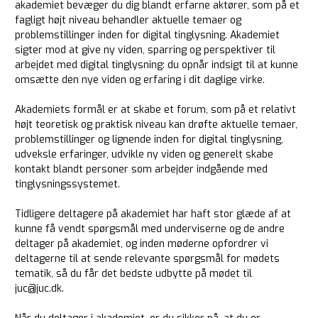
akademiet bevæger du dig blandt erfarne aktører, som på et
fagligt højt niveau behandler aktuelle temaer og
problemstillinger inden for digital tinglysning. Akademiet
sigter mod at give ny viden, sparring og perspektiver til
arbejdet med digital tinglysning: du opnår indsigt til at kunne
omsætte den nye viden og erfaring i dit daglige virke.
Akademiets formål er at skabe et forum, som på et relativt
højt teoretisk og praktisk niveau kan drøfte aktuelle temaer,
problemstillinger og lignende inden for digital tinglysning,
udveksle erfaringer, udvikle ny viden og generelt skabe
kontakt blandt personer som arbejder indgående med
tinglysningssystemet.
Tidligere deltagere på akademiet har haft stor glæde af at
kunne få vendt spørgsmål med underviserne og de andre
deltager på akademiet, og inden møderne opfordrer vi
deltagerne til at sende relevante spørgsmål for mødets
tematik, så du får det bedste udbytte på mødet til
juc@juc.dk.