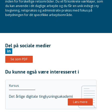
inden for forskellige retsområder. Du vil få konkrete værktøjer, som
du kan anvende i dit daglige arbejde og du får en unik indsigt i ny
lovgivning, retspraksis og administrativ praksis med fokus på
betydningen for dit specifikke arbejdsområde.
Del på sociale medier
in
Se som PDF
Du kunne også være interesseret i
Kursus
Det årlige digitale tinglysningsakademi
Læs mere