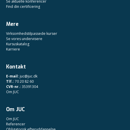
Se aktuelle konferencer
Find din certificering
Mere
Virksomhedstilpassede kurser
Se vores undervisere
Kursuskatalog
Karriere
Kontakt
E-mail:
juc@juc.dk
Tlf.:
70 20 82 60
CVR-nr.:
35391304
Om JUC
Om JUC
Om JUC
Referencer
Obligatorisk efteruddannelse