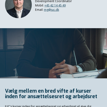
Development Coordinator
Mobil:
+45 42 14 45 49
Email:
mg@juc.dk
Vælg mellem en bred vifte af kurser
inden for ansættelsesret og arbejdsret
JUC's kurser inden for ansættelsesret og arbejdsret vil give dig